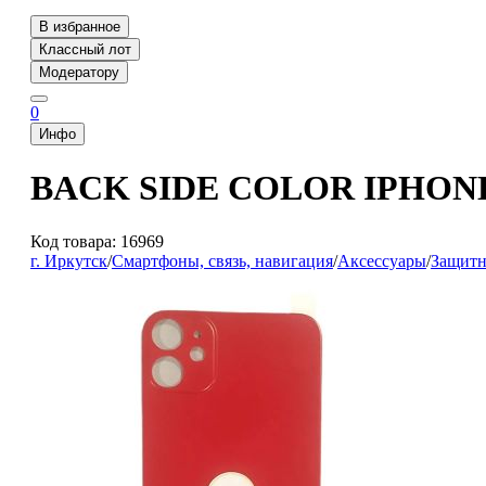
В избранное
Классный лот
Модератору
0
Инфо
BACK SIDE COLOR IPHONE 1
Код товара: 16969
г. Иркутск
/
Смартфоны, связь, навигация
/
Аксессуары
/
Защитн