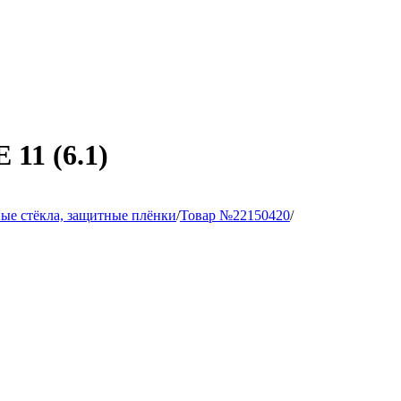
1 (6.1)
ые стёкла, защитные плёнки
/
Товар №22150420
/