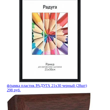
ф/рамка пластик РАДУГА 21х30 черный (28шт)
298
руб.