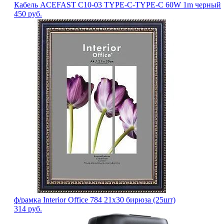
Кабель ACEFAST C10-03 TYPE-C-TYPE-C 60W 1m черный
450
руб.
ф/рамка Interior Office 784 21x30 бирюза (25шт)
314
руб.