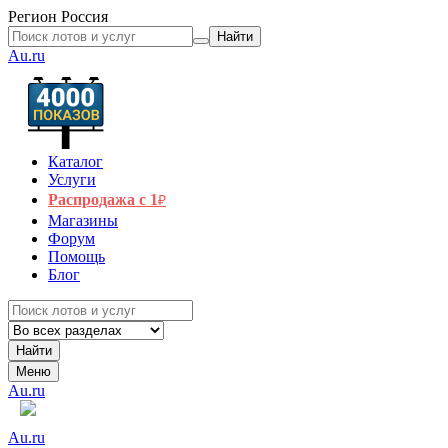
Регион
Россия
Найти
Au.ru
Каталог
Услуги
Распродажа с 1
₽
Магазины
Форум
Помощь
Блог
Найти
Меню
Au.ru
Au.ru