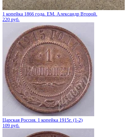
1 копейка 1866 года. ЕМ. Александр Второй.
220
руб.
Царская Россия. 1 копейка 1915г. (1-2)
109
руб.