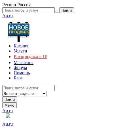
Регион
Россия
Найти
Au.ru
Каталог
Услуги
Распродажа с 1
₽
Магазины
Форум
Помощь
Блог
Найти
Меню
Au.ru
Au.ru