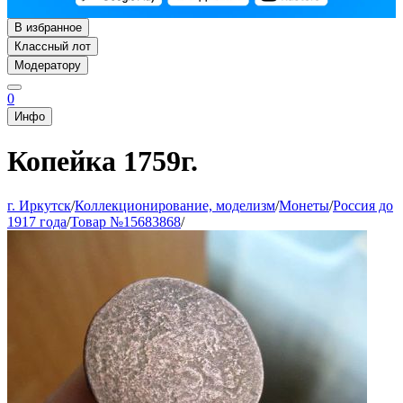
В избранное
Классный лот
Модератору
0
Инфо
Копейка 1759г.
г. Иркутск
/
Коллекционирование, моделизм
/
Монеты
/
Россия до
1917 года
/
Товар №15683868
/