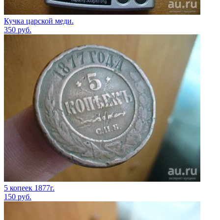
Кучка царской меди.
350
руб.
5 копеек 1877г.
150
руб.