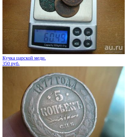
Кучка царской меди.
350
руб.