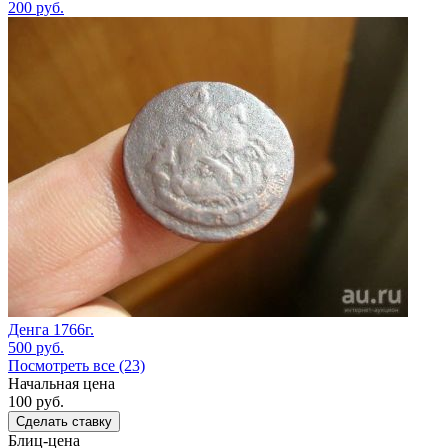
200
руб.
Денга 1766г.
500
руб.
Посмотреть все (23)
Начальная цена
100
руб.
Сделать ставку
Блиц-цена