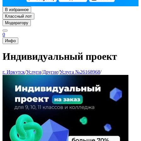
В избранное
Классный лот
Модератору
0
Инфо
Индивидуальный проект
г. Иркутск
/
Услуги
/
Другие
/
Услуга №26168968
/