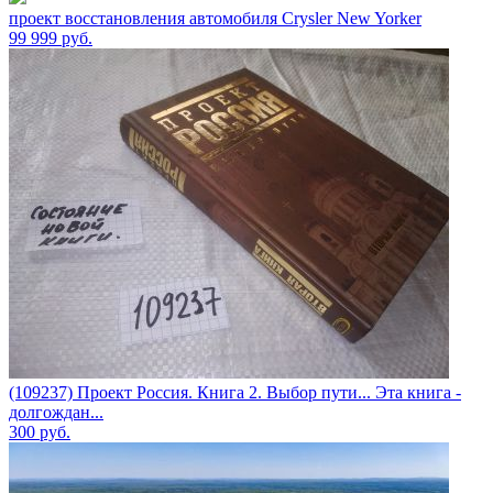
проект восстановления автомобиля Crysler New Yorker
99 999
руб.
(109237) Проект Россия. Книга 2. Выбор пути... Эта книга -
долгождан...
300
руб.