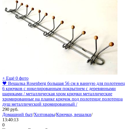
+ Ещё 0 фото
🖤 Вешалка Rosenberg большая 56 см в ванную для полотенец
6 крючков с никелированным покрытием с деревянными
шариками / металлическая хром крючки металлические
хромированные на планке крючок под полотенце полотенца
душ металлический хромированный /
290
руб.
Домашний быт
/
Хозтовары
/
Крючки, вешалки
/
13:40:13
0