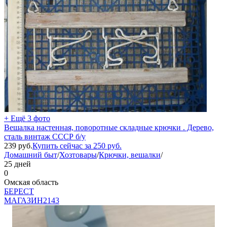
+ Ещё 3 фото
Вешалка настенная, поворотные складные крючки . Дерево,
сталь винтаж СССР б/у
239
руб.
Купить сейчас за
250
руб.
Домашний быт
/
Хозтовары
/
Крючки, вешалки
/
25 дней
0
Омская область
БEPECT
МАГАЗИН
2143