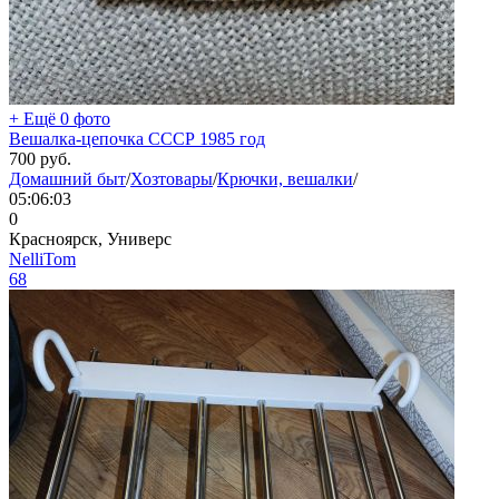
+ Ещё 0 фото
Вешалка-цепочка СССР 1985 год
700
руб.
Домашний быт
/
Хозтовары
/
Крючки, вешалки
/
05:06:03
0
Красноярск, Универс
NelliTom
68