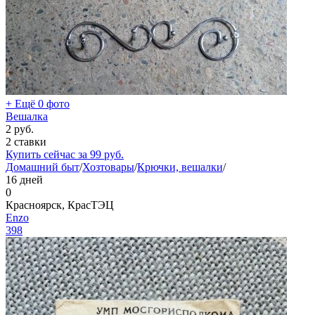
+ Ещё 0 фото
Вешалка
2
руб.
2 ставки
Купить сейчас за
99
руб.
Домашний быт
/
Хозтовары
/
Крючки, вешалки
/
16 дней
0
Красноярск, КрасТЭЦ
Еnzo
398