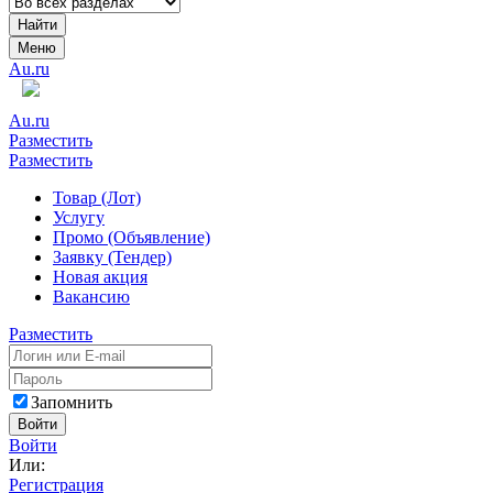
Найти
Меню
Au.ru
Au.ru
Разместить
Разместить
Товар (Лот)
Услугу
Промо (Объявление)
Заявку (Тендер)
Новая акция
Вакансию
Разместить
Запомнить
Войти
Войти
Или:
Регистрация