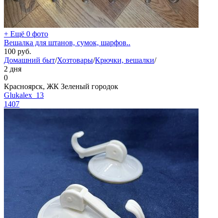
+ Ещё 0 фото
Вешалка для штанов, сумок, шарфов..
100
руб.
Домашний быт
/
Хозтовары
/
Крючки, вешалки
/
2 дня
0
Красноярск, ЖК Зеленый городок
Glukalex_13
1407