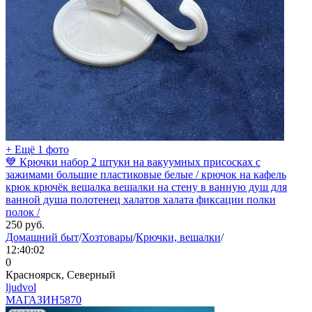
+ Ещё 1 фото
💙 Крючки набор 2 штуки на вакуумных присосках с
зажимами большие пластиковые белые / крючок на кафель
крюк крючёк вешалка вешалки на стену в ванную душ для
ванной душа полотенец халатов халата фиксации полки
полок /
250
руб.
Домашний быт
/
Хозтовары
/
Крючки, вешалки
/
12:40:02
0
Красноярск, Северный
ljudvol
МАГАЗИН
5870