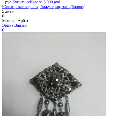
1
руб.
Купить сейчас за
6 000
руб.
Ювелирные изделия, бижутерия, часы
/
Броши
/
5 дней
0
Москва, Арбат
Эрика Вайзер
0