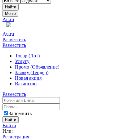
Найти
Меню
Au.ru
Au.ru
Разместить
Разместить
Товар (Лот)
Услугу
Промо (Объявление)
Заявку (Тендер)
Новая акция
Вакансию
Разместить
Запомнить
Войти
Войти
Или:
Регистрация