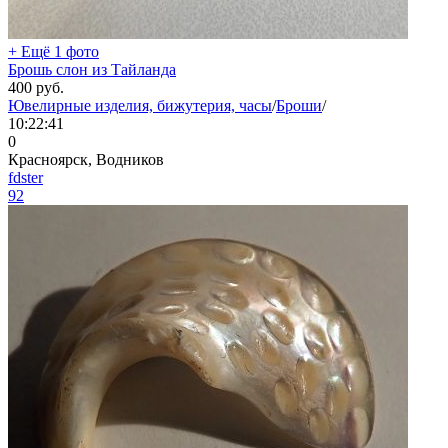
+ Ещё 1 фото
Брошь слон из Тайланда
400
руб.
Ювелирные изделия, бижутерия, часы
/
Броши
/
10:22:41
0
Красноярск, Водников
fdster
92