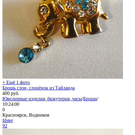
+ Ещё 1 фото
Брошь слон, слонёнок из Тайланда
400
руб.
Ювелирные изделия, бижутерия, часы
/
Броши
/
10:24:00
0
Красноярск, Водников
fdster
92