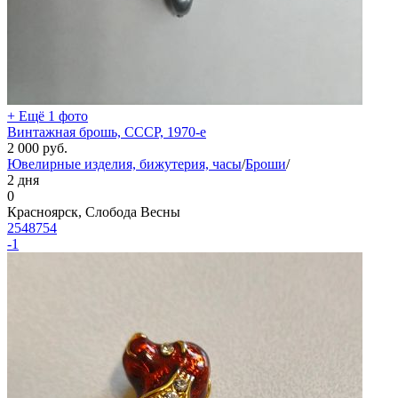
+ Ещё 1 фото
Винтажная брошь, СССР, 1970-е
2 000
руб.
Ювелирные изделия, бижутерия, часы
/
Броши
/
2 дня
0
Красноярск, Слобода Весны
2548754
-1