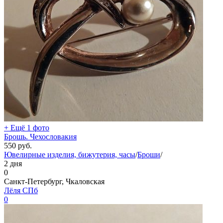
+ Ещё 1 фото
Брошь. Чехословакия
550
руб.
Ювелирные изделия, бижутерия, часы
/
Броши
/
2 дня
0
Санкт-Петербург, Чкаловская
Лёля СПб
0