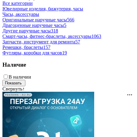
Все категории
Ювелирные изделия, бижутерия, часы
Часы, аксессуары
Оригинальные наручные часы
566
Драгоценные наручные часы
5
Другие наручные часы
318
Смарт-часы, фитнес-браслеты, аксессуары
1063
Запчасти, инструмент для ремонта
57
Ремешки, браслеты
157
Футляры, коробки для часов
19
Наличие
В наличии
Свернуть
↑
РЕКЛАМА • AU.RU