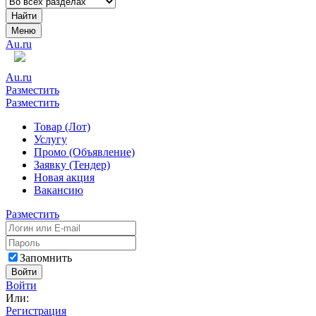
Найти
Меню
Au.ru
Au.ru
Разместить
Разместить
Товар (Лот)
Услугу
Промо (Объявление)
Заявку (Тендер)
Новая акция
Вакансию
Разместить
Запомнить
Войти
Войти
Или:
Регистрация