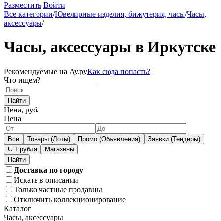
Разместить
Войти
Все категории
/
Ювелирные изделия, бижутерия, часы
/
Часы,
аксессуары
/
Часы, аксессуары в Иркутске
Рекомендуемые на Ау.ру
Как сюда попасть?
Что ищем?
Найти
Цена, руб.
Цена
Все
Товары (Лоты)
Промо (Объявления)
Заявки (Тендеры)
С 1 рубля
Магазины
Доставка по городу
Искать в описании
Только частные продавцы
Отключить коллекционирование
Каталог
Часы, аксессуары