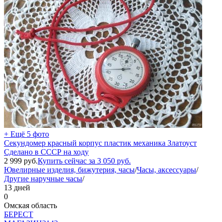
+ Ещё 5 фото
Секундомер красный корпус пластик механика Златоуст
Сделано в СССР на ходу
2 999
руб.
Купить сейчас за
3 050
руб.
Ювелирные изделия, бижутерия, часы
/
Часы, аксессуары
/
Другие наручные часы
/
13 дней
0
Омская область
БEPECT