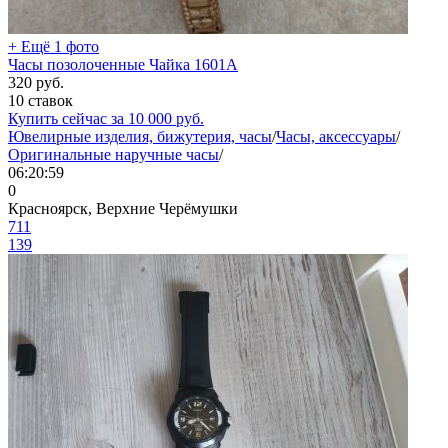
+ Ещё 1 фото
Часы позолоченные Чайка 1601А
320
руб.
10 ставок
Купить сейчас за
10 000
руб.
Ювелирные изделия, бижутерия, часы
/
Часы, аксессуары
/
Оригинальные наручные часы
/
06:20:59
0
Красноярск, Верхние Черёмушки
711
139