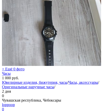
+ Ещё 0 фото
Часы
1 000
руб.
Ювелирные изделия, бижутерия, часы
/
Часы, аксессуары
/
Оригинальные наручные часы
/
2 дня
0
Чувашская республика, Чебоксары
loppoop
0