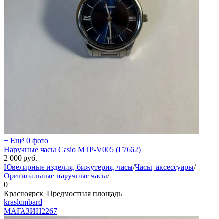
+ Ещё 0 фото
Наручные часы Casio MTP-V005 (Г7662)
2 000
руб.
Ювелирные изделия, бижутерия, часы
/
Часы, аксессуары
/
Оригинальные наручные часы
/
0
Красноярск, Предмостная площадь
kraslombard
МАГАЗИН
2267