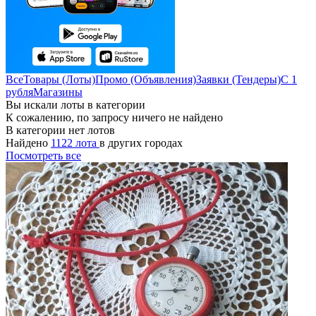
Все
Товары (Лоты)
Промо (Объявления)
Заявки (Тендеры)
С 1
рубля
Магазины
Вы искали лоты в категории
К сожалению, по запросу ничего не найдено
В категории нет лотов
Найдено
1122 лота
в других городах
Посмотреть все