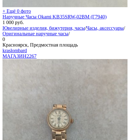
+ Ещё 0 фото
Наручные Часы Okami KB35SRW-02BM (Г7940)
1 000
руб.
Ювелирные изделия, бижутерия, часы
/
Часы, аксессуары
/
Оригинальные наручные часы
/
0
Красноярск, Предмостная площадь
kraslombard
МАГАЗИН
2267