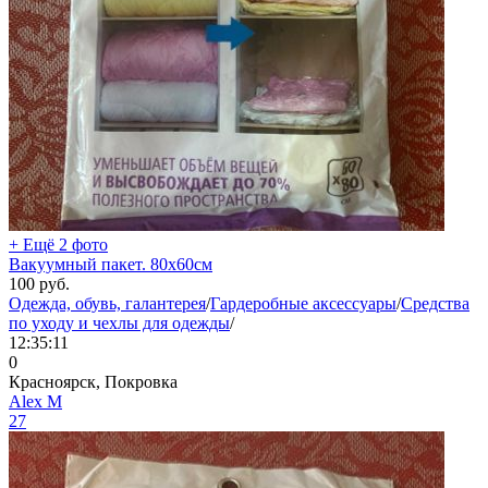
+ Ещё 2 фото
Вакуумный пакет. 80х60см
100
руб.
Одежда, обувь, галантерея
/
Гардеробные аксессуары
/
Средства
по уходу и чехлы для одежды
/
12:35:11
0
Красноярск, Покровка
Aleх М
27