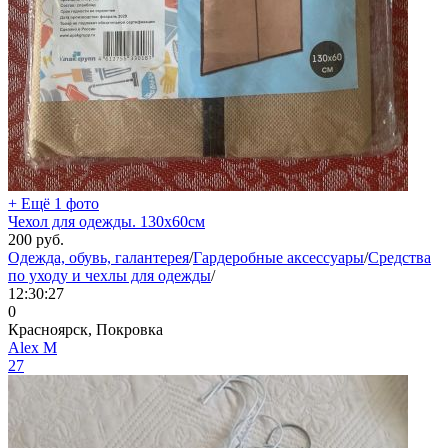
+ Ещё 1 фото
Чехол для одежды. 130х60см
200
руб.
Одежда, обувь, галантерея
/
Гардеробные аксессуары
/
Средства
по уходу и чехлы для одежды
/
12:30:27
0
Красноярск, Покровка
Aleх М
27