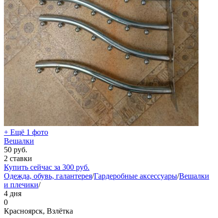
+ Ещё 1 фото
Вешалки
50
руб.
2 ставки
Купить сейчас за
300
руб.
Одежда, обувь, галантерея
/
Гардеробные аксессуары
/
Вешалки
и плечики
/
4 дня
0
Красноярск, Взлётка