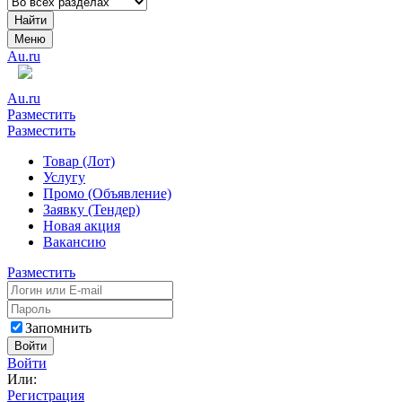
Найти
Меню
Au.ru
Au.ru
Разместить
Разместить
Товар (Лот)
Услугу
Промо (Объявление)
Заявку (Тендер)
Новая акция
Вакансию
Разместить
Запомнить
Войти
Войти
Или:
Регистрация