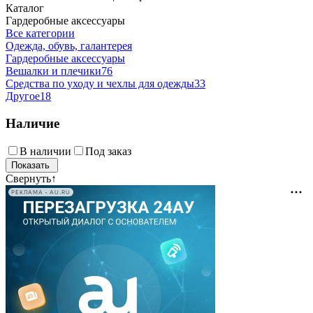
Каталог
Гардеробные аксессуары
Все категории
Одежда, обувь, галантерея
Гардеробные аксессуары
Вешалки и плечики
76
Средства по уходу и чехлы для одежды
33
Другое
18
Наличие
В наличии
Под заказ
Свернуть
↑
РЕКЛАМА • AU.RU