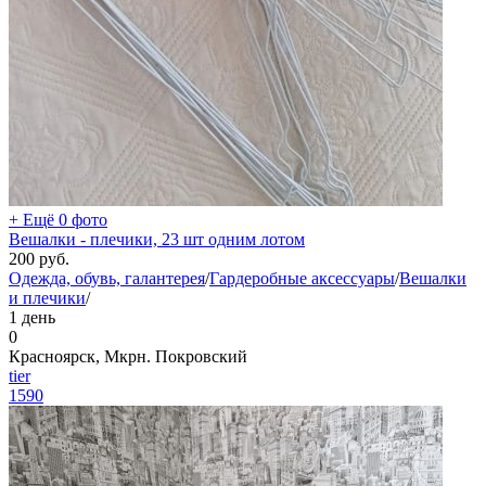
+ Ещё 0 фото
Вешалки - плечики, 23 шт одним лотом
200
руб.
Одежда, обувь, галантерея
/
Гардеробные аксессуары
/
Вешалки
и плечики
/
1 день
0
Красноярск, Мкрн. Покровский
tier
1590