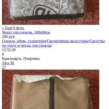
+ Ещё 0 фото
Чехол для одежды. 100х60см
200
руб.
Одежда, обувь, галантерея
/
Гардеробные аксессуары
/
Средства
по уходу и чехлы для одежды
/
12:32:28
0
Красноярск, Покровка
Aleх М
27