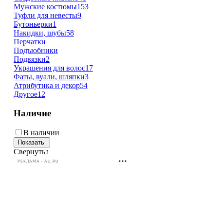
Мужские костюмы
153
Туфли для невесты
9
Бутоньерки
1
Накидки, шубы
58
Перчатки
Подъюбники
Подвязки
2
Украшения для волос
17
Фаты, вуали, шляпки
3
Атрибутика и декор
54
Другое
12
Наличие
В наличии
Свернуть
↑
РЕКЛАМА • AU.RU