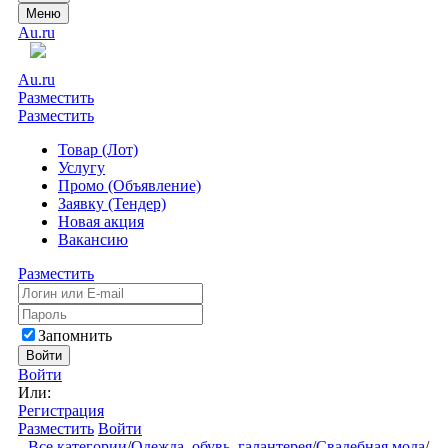
Меню
Au.ru
Au.ru
Разместить
Разместить
Товар (Лот)
Услугу
Промо (Объявление)
Заявку (Тендер)
Новая акция
Вакансию
Разместить
Запомнить
Войти
Войти
Или:
Регистрация
Разместить
Войти
Все категории
/
Одежда, обувь, галантерея
/
Свадебная мода
/